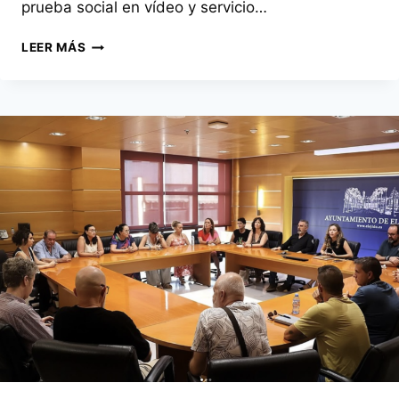
prueba social en vídeo y servicio…
TENDENCIAS
LEER MÁS
2025
PARA
EL
PEQUEÑO
COMERCIO
EN
NAVIDAD
(ESPAÑA)