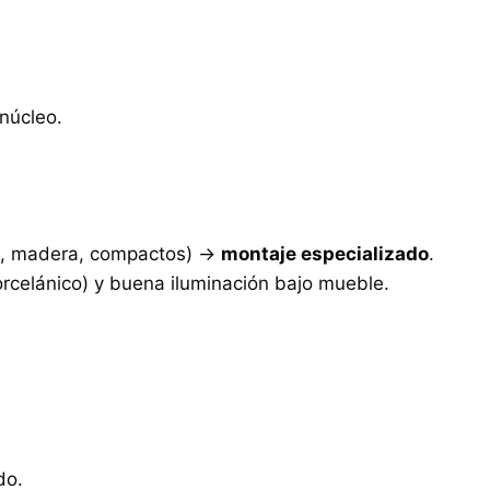
núcleo.
do, madera, compactos) →
montaje especializado
.
orcelánico) y buena iluminación bajo mueble.
do.