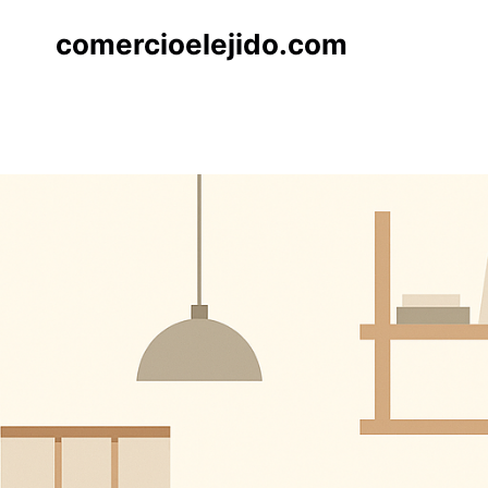
Saltar
comercioelejido.com
al
contenido