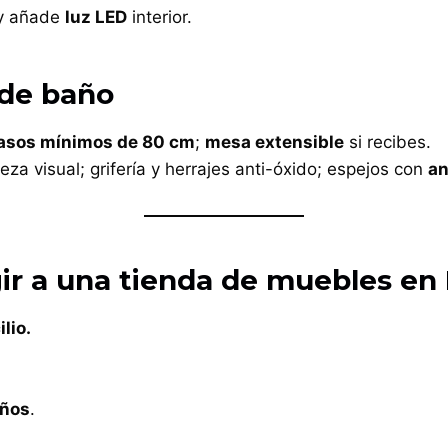
 y añade
luz LED
interior.
 de baño
asos mínimos de 80 cm
;
mesa extensible
si recibes.
a visual; grifería y herrajes anti-óxido; espejos con
an
ir a una tienda de muebles en 
lio.
años
.