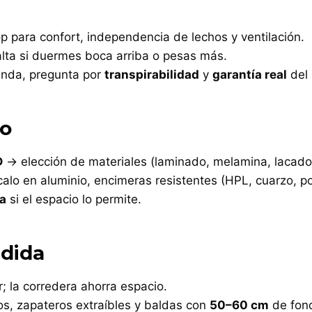
p para confort, independencia de lechos y ventilación.
lta si duermes boca arriba o pesas más.
enda, pregunta por
transpirabilidad
y
garantía real
del 
do
D
→ elección de materiales (laminado, melamina, laca
calo en aluminio, encimeras resistentes (HPL, cuarzo, p
la
si el espacio lo permite.
edida
r; la corredera ahorra espacio.
os, zapateros extraíbles y baldas con
50–60 cm
de fon