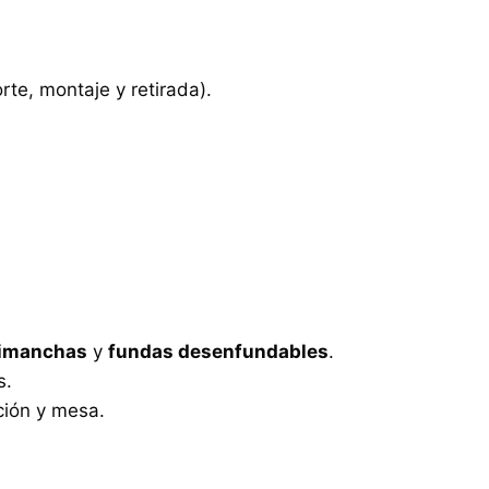
rte, montaje y retirada).
timanchas
y
fundas desenfundables
.
s.
ción y mesa.