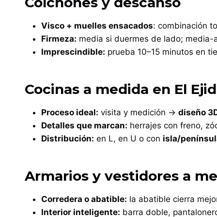
Colchones y descanso
Visco + muelles ensacados
: combinación to
Firmeza:
media si duermes de lado; media-a
Imprescindible:
prueba 10–15 minutos en ti
Cocinas a medida en El Eji
Proceso ideal:
visita y medición →
diseño 3
Detalles que marcan:
herrajes con freno, zó
Distribución:
en L, en U o con
isla/penínsu
Armarios y vestidores a m
Corredera o abatible:
la abatible cierra mejo
Interior inteligente:
barra doble, pantaloner