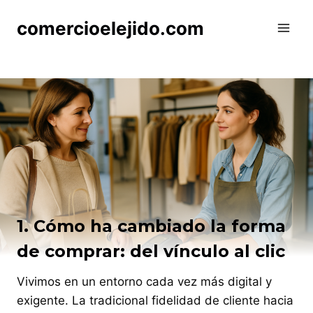
Saltar
comercioelejido.com
al
contenido
1. Cómo ha cambiado la forma
de comprar: del vínculo al clic
Vivimos en un entorno cada vez más digital y
exigente. La tradicional fidelidad de cliente hacia