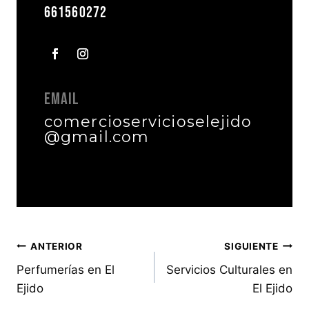
661560272
Email
comercioservicioselejido
@gmail.com
Navegación
ANTERIOR
SIGUIENTE
Perfumerías en El
Servicios Culturales en
de
Ejido
El Ejido
entradas