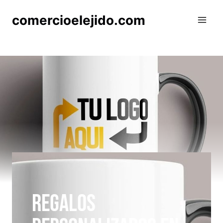
Saltar
comercioelejido.com
al
contenido
regalos