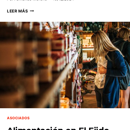
ASESORÍAS,
LEER MÁS
SEGUROS
Y
ENERGÍA
EN
EL
EJIDO
ASOCIADOS