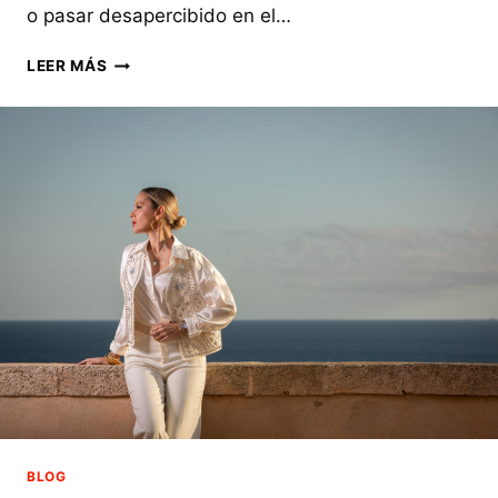
o pasar desapercibido en el…
¿QUÉ
LEER MÁS
ES
GOOGLE
MY
BUSINESS
Y
CÓMO
FUNCIONA?
BLOG